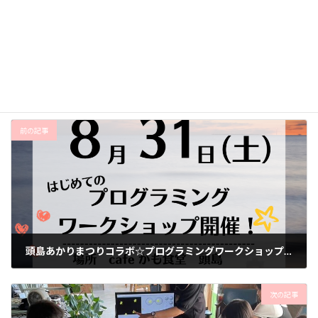
2025年8月19日
お知らせ
、
レッスン風景
カテゴリー
3Dモデリング
TinkerCAD
３Dプリンター
タグ
前の記事
頭島あかりまつりコラボ☆プログラミングワークショップ開催！
2024年8月24日
次の記事