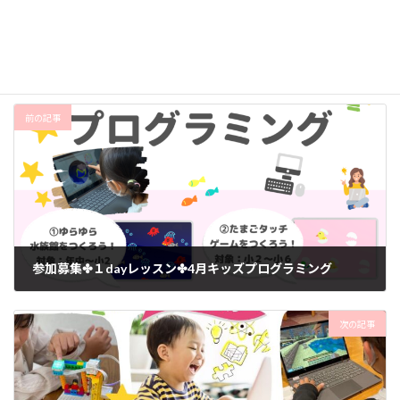
お知らせ
、
体験会
カテゴリー
はじめてのプログラミング
伊部教室
体験会
タグ
日生教室
前の記事
参加募集✤１dayレッスン✤4月キッズプログラミング
2023年3月21日
次の記事