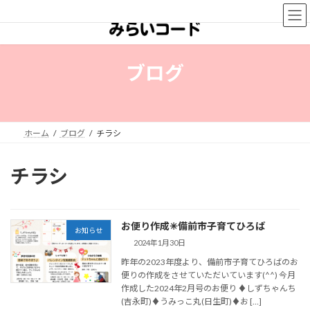
コ
ナ
ン
ビ
テ
ゲ
ン
ー
ツ
シ
ブログ
へ
ョ
ス
ン
キ
に
ッ
移
プ
動
ホーム
ブログ
チラシ
チラシ
お便り作成✳備前市子育てひろば
お知らせ
2024年1月30日
昨年の2023年度より、備前市子育てひろばのお
便りの作成をさせていただいています(^^) 今月
作成した2024年2月号のお便り ♦しずちゃんち
(吉永町)♦うみっこ丸(日生町)♦お […]