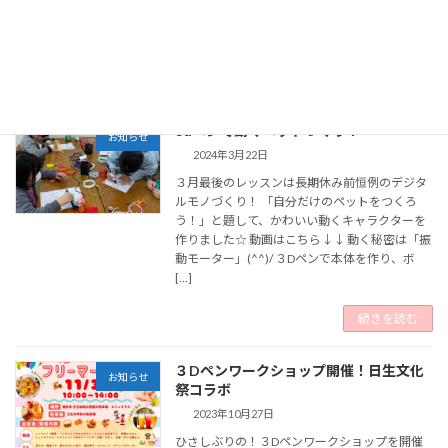
は３Dペンで作成します♪ こどもたち、それぞ
れ個性いっぱいの作品ができあがりました […]
続きを読む
3dペンで動くペットづくり！
お知らせ
2024年3月22日
３月最後のレッスンは長期休み前恒例のデジタ
ルモノづくり！ 「自分だけのペットをつくろ
う！」と題して、かわいい動くキャラクターを
作りました☆ 動画はこちら↓↓ 動く秘密は「振
動モーター」(^^)/ ３Dペンで本体を作り、ボ
[…]
続きを読む
３Dペンワークショップ開催！日生文化
お知らせ
祭コラボ
2023年10月27日
ひさしぶりの！３Dペンワークショップを開催