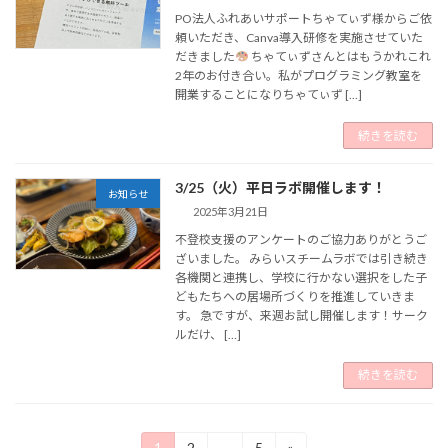
PO法人ふれあいサポートちゃてぃず様からご依
頼いただき、Canva導入研修を実施させていた
だきました
ちゃてぃずさんとはもうかれこれ
2年のお付き合い。私がプログラミング教室を
開業することになりちゃてぃず […]
続きを読む
3/25（火）平日ラボ開催します！
お知らせ
2025年3月21日
不登校支援のアンケートのご協力ありがとうご
ざいました。 みらいスチームラボでは引き続き
各機関と連携し、学校に行かない選択をした子
どもたちへの居場所づくりを推進していきま
す。 急ですが、来週お試し開催します！サーク
ルだけ、 […]
続きを読む
投
1
2
…
5
»