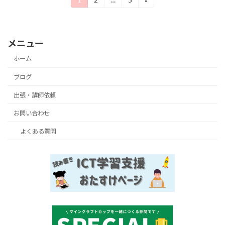
固
固
固
定
定
定
稿
ペ
ペ
ペ
ー
ー
ー
の
ジ
ジ
ジ
メニュー
ペ
ホーム
ー
ブログ
ジ
出張・講師依頼
送
お問い合わせ
り
よくある質問