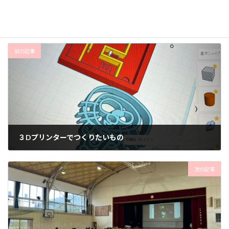
お知らせ
、
レッスン風景
カテゴリー
ビスケット
出張教室
タグ
前の記事
３Dプリンターでつくりたいもの
2025年9月28日
次の記事