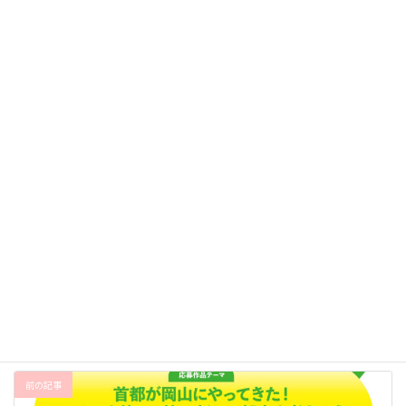
コントロールゲーム！
2025年12月13日
プログラミングで感染シミュレーション
2025年12月13日
和気町立本荘小学校の作品をyoutubeにアップしました
2025年12月2日
お知らせ
、
イベント
カテゴリー
LEGOプログラミング
はじめてのプログラミング
タグ
ゲームづくり
サマースクール
ビスケット
ロボットプログラミング
日生教室
３Dペン
前の記事