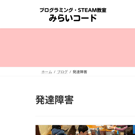
コ
ナ
ン
ビ
テ
ゲ
ン
ー
ツ
シ
へ
ョ
ス
ン
キ
に
ッ
移
プ
動
ホーム
ブログ
発達障害
発達障害