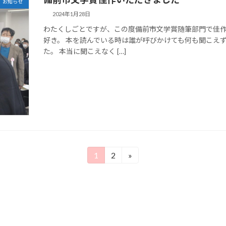
お知らせ
2024年1月28日
わたくしごとですが、この度備前市文学賞随筆部門で佳作
好き。 本を読んでいる時は誰が呼びかけても何も聞こえ
た。 本当に聞こえなく […]
1
2
»
固
固
定
定
ペ
ペ
ー
ー
ジ
ジ