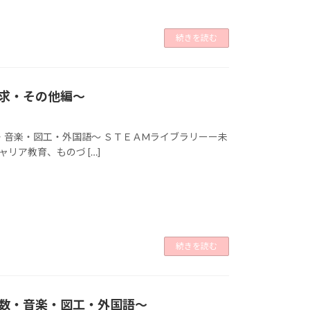
続きを読む
求・その他編～
・音楽・図工・外国語～ ＳＴＥＡMライブラリーー未
創生、キャリア教育、ものづ […]
続きを読む
数・音楽・図工・外国語～