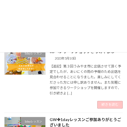
６月の１DAYレッスンは、なにかと話題の和気
町へ！ 前回大変好評だったLEGOプログラミン
グ体験を行います♪【LEGOが動く！？プログ
ラミング体験】日程:6月18日(日)時間:10:00〜
10:50会場:エンターワケ 3 […]
続きを読む
3Dペンワークショップ＠うみやま市
1dayレッスン
2023年5月10日
【追記】第３回うみやま市に出店させて頂く予
定でしたが、あいにくの雨の予報のため出店を
見合わせることになりました。楽しみにしてく
ださった方には申し訳ありません。また気軽に
参加できるワークショップを開催しますので、
引き続きよ […]
続きを読む
GW✤1dayレッスンご参加ありがとうご
1dayレッスン
ざいました