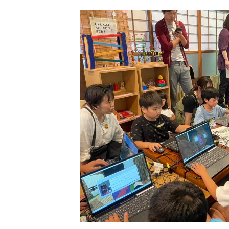
日
時
: