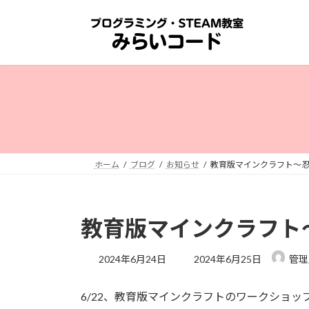
コ
ナ
ン
ビ
テ
ゲ
ン
ー
ツ
シ
へ
ョ
ス
ン
キ
に
ッ
移
プ
動
ホーム
ブログ
お知らせ
教育版マインクラフト～忍
教育版マインクラフト
最
2024年6月24日
2024年6月25日
管理
終
更
6/22、教育版マインクラフトのワークショ
新